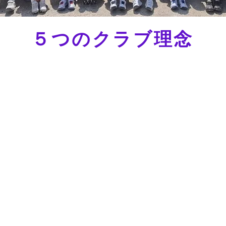
５つのクラブ理念
ール
②怒声・罵声の禁止
③プ
み練習
練習や試合に怒声・罵声は必要ありません。
主人公は
怒声・罵声は当クラブでは禁止です。
主体性をも
お休み）
の負担ミニマム
⑤コーチは学
 指導者へ昼食提供な
指導者に完成形は
父母会設立禁止
いつも学びをつづけ、アッ