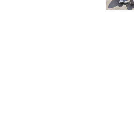
①練習時間 週末１/４ル
土日のいずれか午前又は午後にの
（大会前や試合時は
１日の
場合有、祝日
は原則
④保護者
お茶当番なし
し 